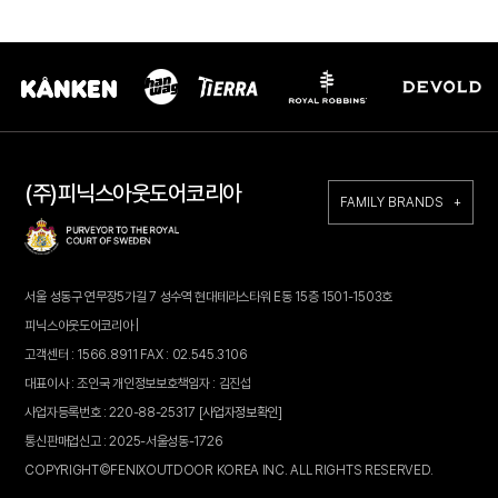
(주)피닉스아웃도어코리아
FAMILY BRANDS +
서울 성동구 연무장5가길 7 성수역 현대테라스타워 E동 15층 1501-1503호
피닉스아웃도어코리아 |
고객센터 : 1566.8911 FAX : 02.545.3106
대표이사 : 조인국 개인정보보호책임자 : 김진섭
사업자등록번호 : 220-88-25317
[사업자정보확인]
통신판매업신고 : 2025-서울성동-1726
COPYRIGHT©FENIXOUTDOOR KOREA INC. ALL RIGHTS RESERVED.