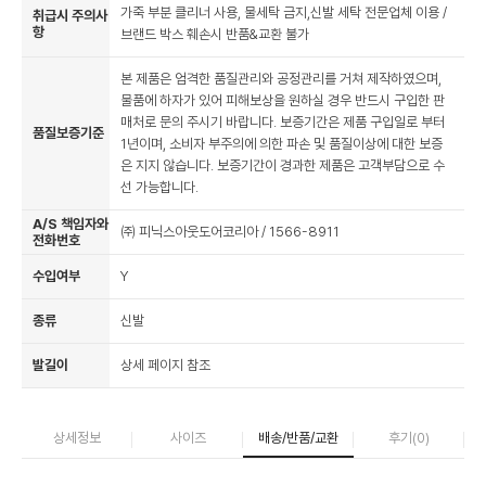
가죽 부분 클리너 사용, 물세탁 금지,신발 세탁 전문업체 이용 /
취급시 주의사
항
브랜드 박스 훼손시 반품&교환 불가
본 제품은 엄격한 품질관리와 공정관리를 거쳐 제작하였으며,
물품에 하자가 있어 피해보상을 원하실 경우 반드시 구입한 판
매처로 문의 주시기 바랍니다. 보증기간은 제품 구입일로 부터
품질보증기준
1년이며, 소비자 부주의에 의한 파손 및 품질이상에 대한 보증
은 지지 않습니다. 보증기간이 경과한 제품은 고객부담으로 수
선 가능합니다.
A/S 책임자와
㈜ 피닉스아웃도어코리아 / 1566-8911
전화번호
수입여부
Y
종류
신발
발길이
상세 페이지 참조
상세정보
사이즈
배송/반품/교환
후기(
0
)