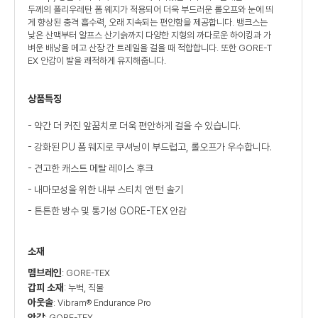
두께의 폴리우레탄 폼 웨지가 적용되어 더욱 부드러운 롤오프와 눈에 띄
게 향상된 충격 흡수력, 오래 지속되는 편안함을 제공합니다. 뱅크스는
낮은 산맥부터 알프스 산기슭까지 다양한 지형의 까다로운 하이킹과 가
벼운 배낭을 메고 산장 간 트레일을 걸을 때 적합합니다. 또한 GORE-T
EX 안감이 발을 쾌적하게 유지해줍니다.
상품특징
- 약간 더 커진 앞꿈치로 더욱 편안하게 걸을 수 있습니다.
- 강화된 PU 폼 웨지로 쿠셔닝이 부드럽고, 롤오프가 우수합니다.
- 견고한 캐스트 메탈 레이스 후크
- 내마모성을 위한 내부 스티치 앤 턴 솔기
- 튼튼한 방수 및 통기성 GORE-TEX 안감
소재
멤브레인
: GORE-TEX
갑피 소재
: 누벅, 직물
아웃솔
: Vibram® Endurance Pro
안감
: GORE-TEX