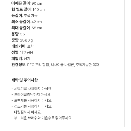
어깨끈 길이
: 90 cm
힙 벨트 길이
: 140 cm
등길이
: 조절 가능
최소 등길이
: 42 cm
최대 등길이
: 55 cm
용량
: 55 l
중량
: 2880 g
레인커버
: 포함
성별
: 남여공용
패밀리
: 싱기
환경정보
: PFC 프리 함침, 리사이클 나일론, 추적가능한 목재
세탁 및 주의사항
- 세탁기를 사용하지 마세요.
- 드라이클리닝하지 마세요.
- 표백제를 사용하지 마세요.
- 건조기를 사용하지 마세요.
- 다림질하지 마세요.
- 부드러운 브러쉬와 미온수로 닦아주세요.