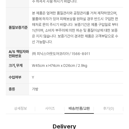
수 하셔서 사용 하시기 바랍니다.
본 제품은 엄격한 품질관리와 공정관리를 거쳐 제작하였으며,
물품에 하자가 있어 피해보상을 원하실 경우 반드시 구입한 판
매처로 문의 주시기 바랍니다. 보증기간은 제품 구입일로 부터
품질보증기준
1년이며, 소비자 부주의에 의한 파손 및 품질이상에 대한 보증
은 지지 않습니다. 보증기간이 경과한 제품은 고객부담으로 수
선 가능합니다.
A/S 책임자와
㈜ 피닉스아웃도어코리아 / 1566-8911
전화번호
크기,무게
W45cm x H74cm x D26cm / 2.9kg
수입여부
Y
종류
가방
상세정보
사이즈
배송/반품/교환
후기(
0
)
Delivery