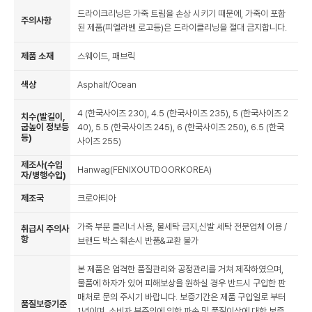
드라이크리닝은 가죽 트림을 손상 시키기 때문에, 가죽이 포함
주의사항
된 제품(피엘라벤 로고등)은 드라이클리닝을 절대 금지합니다.
제품 소재
스웨이드, 패브릭
색상
Asphalt/Ocean
4 (한국사이즈 230), 4.5 (한국사이즈 235), 5 (한국사이즈 2
치수(발길이,
굽높이 정보등
40), 5.5 (한국사이즈 245), 6 (한국사이즈 250), 6.5 (한국
등)
사이즈 255)
제조사(수입
Hanwag(FENIXOUTDOORKOREA)
자/병행수입)
제조국
크로아티아
가죽 부분 클리너 사용, 물세탁 금지,신발 세탁 전문업체 이용 /
취급시 주의사
항
브랜드 박스 훼손시 반품&교환 불가
본 제품은 엄격한 품질관리와 공정관리를 거쳐 제작하였으며,
물품에 하자가 있어 피해보상을 원하실 경우 반드시 구입한 판
매처로 문의 주시기 바랍니다. 보증기간은 제품 구입일로 부터
품질보증기준
1년이며, 소비자 부주의에 의한 파손 및 품질이상에 대한 보증