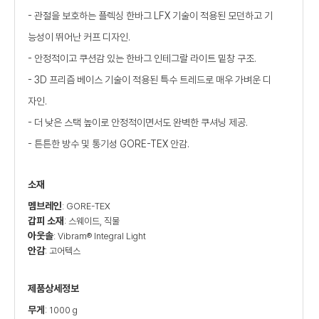
- 관절을 보호하는 플렉싱 한바그 LFX 기술이 적용된 모던하고 기
능성이 뛰어난 커프 디자인.
- 안정적이고 쿠션감 있는 한바그 인테그랄 라이트 밑창 구조.
- 3D 프리즘 베이스 기술이 적용된 특수 트레드로 매우 가벼운 디
자인.
- 더 낮은 스택 높이로 안정적이면서도 완벽한 쿠셔닝 제공.
- 튼튼한 방수 및 통기성 GORE-TEX 안감.
소재
멤브레인
: GORE-TEX
갑피 소재
: 스웨이드, 직물
아웃솔
: Vibram® Integral Light
안감
: 고어텍스
제품상세정보
무게
: 1000 g