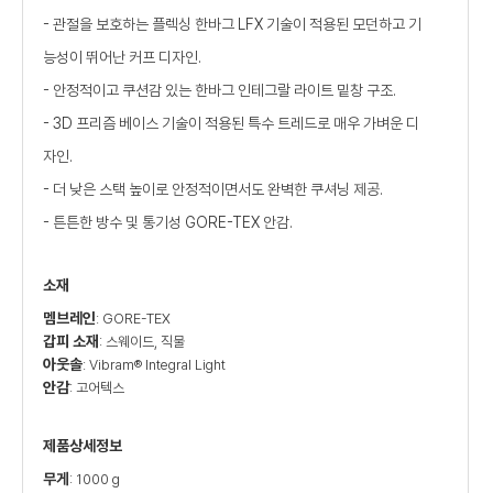
- 관절을 보호하는 플렉싱 한바그 LFX 기술이 적용된 모던하고 기
능성이 뛰어난 커프 디자인.
- 안정적이고 쿠션감 있는 한바그 인테그랄 라이트 밑창 구조.
- 3D 프리즘 베이스 기술이 적용된 특수 트레드로 매우 가벼운 디
자인.
- 더 낮은 스택 높이로 안정적이면서도 완벽한 쿠셔닝 제공.
- 튼튼한 방수 및 통기성 GORE-TEX 안감.
소재
멤브레인
: GORE-TEX
갑피 소재
: 스웨이드, 직물
아웃솔
: Vibram® Integral Light
안감
: 고어텍스
제품상세정보
무게
: 1000 g