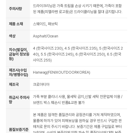
드라이크리닝은 가죽 트림을 손상 시키기 때문에, 가죽이 포함
주의사항
된 제품(피엘라벤 로고등)은 드라이클리닝을 절대 금지합니다.
제품 소재
스웨이드, 패브릭
색상
Asphalt/Ocean
4 (한국사이즈 230), 4.5 (한국사이즈 235), 5 (한국사이즈 2
치수(발길이,
굽높이 정보등
40), 5.5 (한국사이즈 245), 6 (한국사이즈 250), 6.5 (한국
등)
사이즈 255)
제조사(수입
Hanwag(FENIXOUTDOORKOREA)
자/병행수입)
제조국
크로아티아
가죽 부분 클리너 사용, 물세탁 금지,신발 세탁 전문업체 이용 /
취급시 주의사
항
브랜드 박스 훼손시 반품&교환 불가
본 제품은 엄격한 품질관리와 공정관리를 거쳐 제작하였으며,
물품에 하자가 있어 피해보상을 원하실 경우 반드시 구입한 판
매처로 문의 주시기 바랍니다. 보증기간은 제품 구입일로 부터
품질보증기준
1년이며, 소비자 부주의에 의한 파손 및 품질이상에 대한 보증