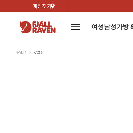
매장찾기
여성
남성
가방 
네
비
게
이
신제품
신제품
자켓
자켓
신제
신제품
컬렉
션
버
HOME
로그인
튼
트레킹 자켓
트레킹 자켓
리미티
쉘 자켓
쉘 자켓
바르닥
윈드 자켓
윈드 자켓
호야 
인기검색어
티셔
라이프스타일 자켓
라이프스타일 자켓
경량트
다운 & 패딩 자켓
다운 & 패딩 자켓
고어텍
베스트
베스트
베르그