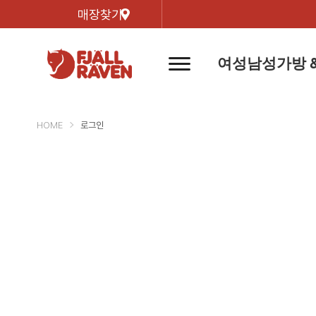
매장찾기
여성
남성
가방 
네
비
게
이
신제품
신제품
자켓
자켓
신제
신제품
컬렉
션
버
HOME
로그인
튼
트레킹 자켓
트레킹 자켓
리미티
쉘 자켓
쉘 자켓
바르닥
윈드 자켓
윈드 자켓
호야 
인기검색어
티셔
라이프스타일 자켓
라이프스타일 자켓
경량트
다운 & 패딩 자켓
다운 & 패딩 자켓
고어텍
베스트
베스트
베르그