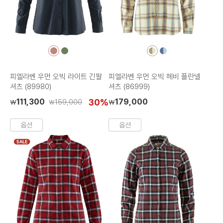
컬
컬
컬
컬
러
러
러
러
칩
칩
칩
칩
피엘라벤 우먼 오빅 라이트 긴팔
피엘라벤 우먼 오빅 헤비 플란넬
셔츠 (89980)
셔츠 (86999)
111,300
30%
179,000
159,000
₩
₩
₩
옵션
옵션
SALE