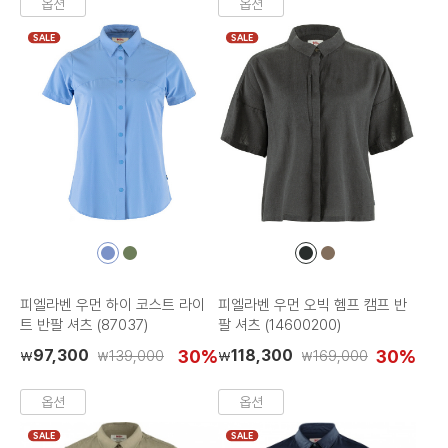
옵션
옵션
SALE
SALE
컬
컬
컬
컬
러
러
러
러
칩
칩
칩
칩
피엘라벤 우먼 하이 코스트 라이
피엘라벤 우먼 오빅 헴프 캠프 반
트 반팔 셔츠 (87037)
팔 셔츠 (14600200)
97,300
30%
118,300
30%
139,000
169,000
₩
₩
₩
₩
옵션
옵션
SALE
SALE