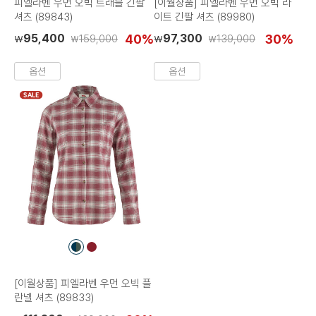
피엘라벤 우먼 오빅 트래블 긴팔
[이월상품] 피엘라벤 우먼 오빅 라
셔츠 (89843)
이트 긴팔 셔츠 (89980)
95,400
40%
97,300
30%
159,000
139,000
₩
₩
₩
₩
옵션
옵션
SALE
컬
컬
러
러
칩
칩
[이월상품] 피엘라벤 우먼 오빅 플
란넬 셔츠 (89833)