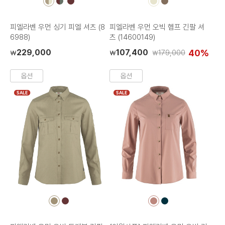
컬
컬
컬
컬
컬
러
러
러
러
러
칩
칩
칩
칩
칩
피엘라벤 우먼 싱기 피엘 셔츠 (8
피엘라벤 우먼 오빅 헴프 긴팔 셔
6988)
츠 (14600149)
229,000
107,400
40%
179,000
₩
₩
₩
옵션
옵션
SALE
SALE
컬
컬
컬
컬
러
러
러
러
칩
칩
칩
칩