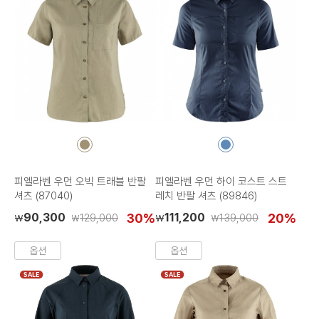
컬
컬
러
러
칩
칩
피엘라벤 우먼 오빅 트래블 반팔
피엘라벤 우먼 하이 코스트 스트
셔츠 (87040)
레치 반팔 셔츠 (89846)
90,300
30%
111,200
20%
129,000
139,000
₩
₩
₩
₩
옵션
옵션
SALE
SALE