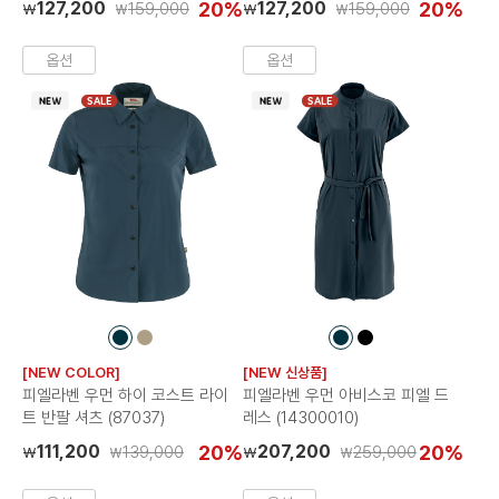
127,200
20%
127,200
20%
159,000
159,000
₩
₩
₩
₩
옵션
옵션
SALE
SALE
컬
컬
컬
컬
러
러
러
러
[NEW COLOR]
[NEW 신상품]
칩
칩
칩
칩
피엘라벤 우먼 하이 코스트 라이
피엘라벤 우먼 아비스코 피엘 드
트 반팔 셔츠 (87037)
레스 (14300010)
111,200
20%
207,200
20%
139,000
259,000
₩
₩
₩
₩