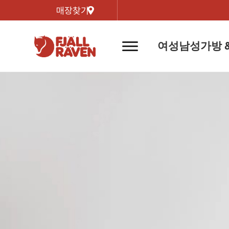
매장찾기
여성
남성
가방 
네
비
게
이
신제품
신제품
자켓
자켓
신제
신제품
컬렉
션
버
튼
트레킹 자켓
트레킹 자켓
리미티
쉘 자켓
쉘 자켓
바르닥
윈드 자켓
윈드 자켓
호야 
인기검색어
티셔
라이프스타일 자켓
라이프스타일 자켓
경량트
다운 & 패딩 자켓
다운 & 패딩 자켓
고어텍
베스트
베스트
베르그