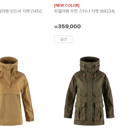
러
러
러
러
러
러
[NEW COLOR]
칩
칩
칩
칩
칩
칩
라렌 빈드비 자켓 (1450
피엘라벤 우먼 스티나 자켓 (89234)
359,000
₩
옵션