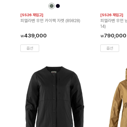
컬
컬
러
러
[SS26 재입고]
[SS26 재입고]
칩
칩
피엘라벤 우먼 카이팩 자켓 (89828)
피엘라벤 우먼 넘
14)
439,000
790,000
₩
₩
옵션
옵션