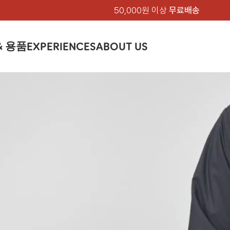
50,000원 이상
무료배송
& 용품
EXPERIENCES
ABOUT US
품
상의
상의
칸켄
하의
하의
아티클
백팩 & 가방
악세서리
악세서리
EXPERIENCE
브랜드소개
텐트&침낭
션
여성
남성
가방 & 용품
피엘라벤 클래식
지속가능성
셔츠
셔츠
칸켄백
트레킹 바지
트레킹 바지
트레킹 백팩
모자 & 비니
모자 & 비니
텐트
아티클
드 에디션
자켓
자켓
칸켄
플리스
플리스
칸켄악세서리
라이프스타일 바지
스트레치 바지
데이팩
벨트 & 스카프
벨트 & 스카프
슬리핑백
피엘라벤 폴라
피엘라벤 클래식
제품가이드
상의
상의
백팩 & 가방
티셔츠
티셔츠
스트레치 바지
라이프스타일 바지
여행 가방
장갑
장갑
피엘라벤 폴라
사이클링
하의
하의
텐트 & 침낭
폭스트레킹
소재
츠
썬 후디
라트 자켓
쇼츠
캡
하이
스웨터
스웨터
반바지 & 스커트
반바지
여행 액세서리
기타
기타
폭스트레킹
레킹
액세서리
액세서리
아울렛
제품관리
베이스레이어
베이스레이어
보온 바지
보온 바지
데이팩
스
등산화
등산화
힙팩 & 크로스백
타겐
아울렛
아울렛