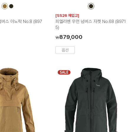
컬
컬
컬
러
러
러
[SS26 재입고]
칩
칩
칩
버스 아노락 No.8 (897
피엘라벤 우먼 넘버스 자켓 No.68 (8971
5)
879,000
₩
옵션
SALE