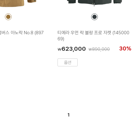
컬
컬
러
러
칩
칩
버스 아노락 No.8 (897
티에라 우먼 락 블랑 프로 자켓 (145000
69)
623,000
30%
890,000
₩
₩
옵션
1