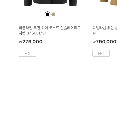
컬
컬
러
러
칩
칩
피엘라벤 우먼 하이 코스트 인슐레이티드
피엘라벤 우먼 넘
자켓 (14500179)
14)
279,000
790,000
₩
₩
옵션
옵션