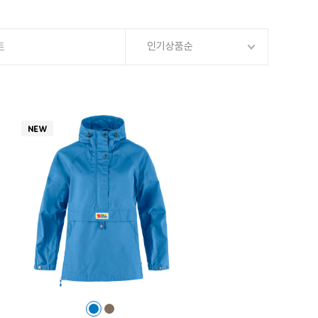
인기상품순
트
컬
컬