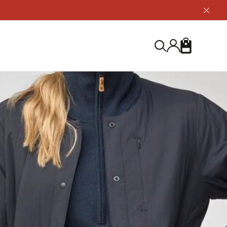
닫
기
버
튼
장
검
바
색
구
니
S
등산화
등산화
ABOUT US
아울렛
아울렛
하이 & 미드컷
하이 & 미드컷
브랜드 소개
검
로우컷
로우컷
지속가능성
색
하
신발용품
신발용품
제품가이드
기
 코스트
소재
제품관리