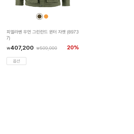
컬
컬
러
러
칩
칩
피엘라벤 우먼 그린란드 윈터 자켓 (8973
7)
407,200
20%
509,000
₩
₩
옵션