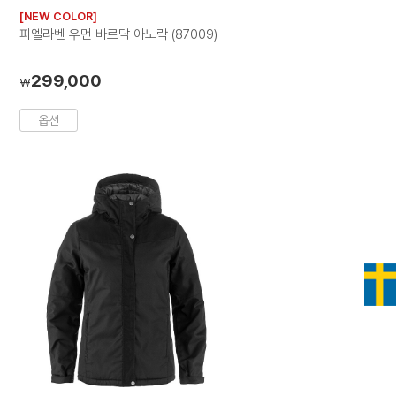
러
러
[NEW COLOR]
칩
칩
피엘라벤 우먼 바르닥 아노락 (87009)
299,000
₩
옵션