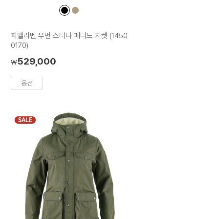
컬
컬
러
러
칩
칩
피엘라벤 우먼 스티나 패디드 자켓 (1450
0170)
529,000
₩
옵션
SALE