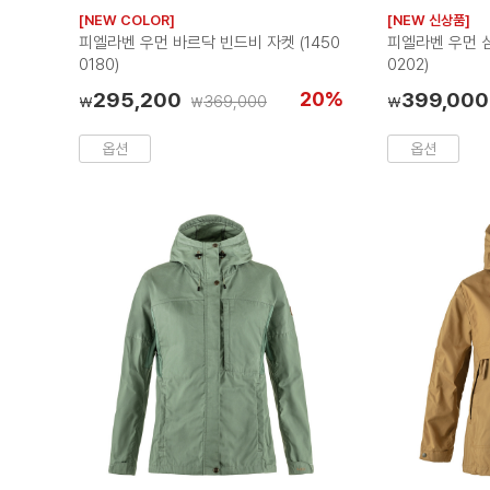
러
러
[NEW COLOR]
[NEW 신상품]
칩
칩
피엘라벤 우먼 바르닥 빈드비 자켓 (1450
피엘라벤 우먼 삼
0180)
0202)
295,200
20%
399,000
369,000
₩
₩
₩
옵션
옵션